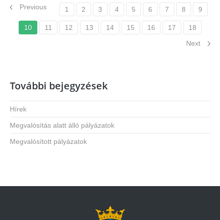
Previous
1
2
3
4
5
6
7
8
9
10
11
12
13
14
15
16
17
18
Next
További bejegyzések
Hírek
Megvalósítás alatt álló pályázatok
Megvalósított pályázatok