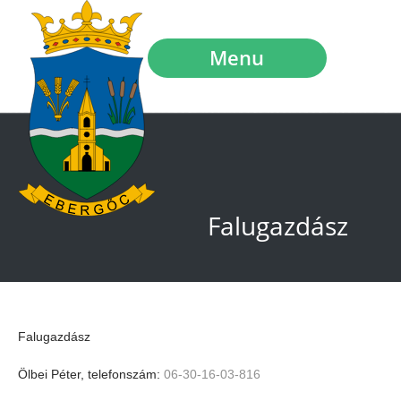
Menu
Falugazdász
Falugazdász
Ölbei Péter, telefonszám:
06-30-16-03-816