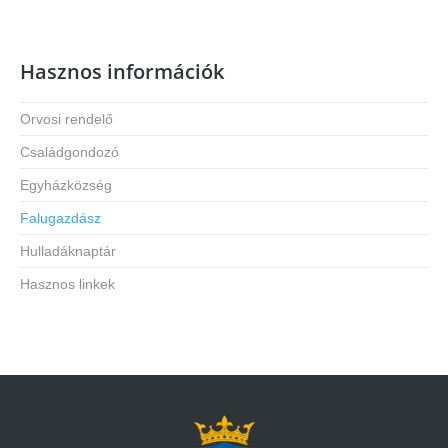
Hasznos információk
Orvosi rendelő
Családgondozó
Egyházközség
Falugazdász
Hulladáknaptár
Hasznos linkek