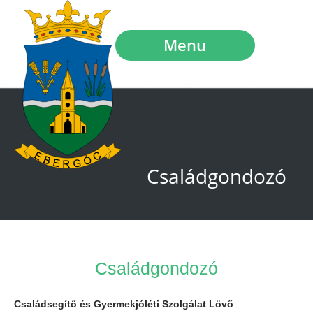
Menu
Családgondozó
Családgondozó
Családsegítő és Gyermekjóléti Szolgálat Lövő