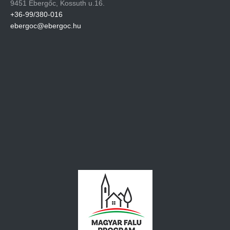
9451 Ebergőc, Kossuth u.16.
+36-99/380-016
ebergoc@ebergoc.hu