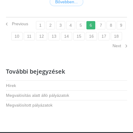
Bővebben...
Previous
1
2
3
4
5
6
7
8
9
10
11
12
13
14
15
16
17
18
Next
További bejegyzések
Hírek
Megvalósítás alatt álló pályázatok
Megvalósított pályázatok