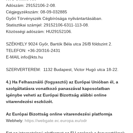
Adószám: 29152106-2-08.
Cégjegyzékszám: 08-09-032885
Győri Törvényszék Cégbírósága nyilvántartásában.
Statisztikai számjel: 29152106-6311-113-08.
Közösségi adószám: HU29152106.
SZÉKHELY 9024 Győr, Bartók Béla utca 26/B földszint 2.
TELEFON: +36-20/316-2431
E-MAIL info@kts.hu
SZERVERTEREM: 1132 Budapest, Victor Hugó utca 18-22.
4.) Ha Felhasználó (fogyasztó) az Európai Unióban él, a
szolgáltatásra vonatkozó panaszával kapcsolatban
igénybe veheti az Európai Bizottság alábbi online
vitarendezési eszközét.
Az Európai Bizottság online vitarendezési platformja
Webhely:
https://webgate.ec.europa.eu/odr