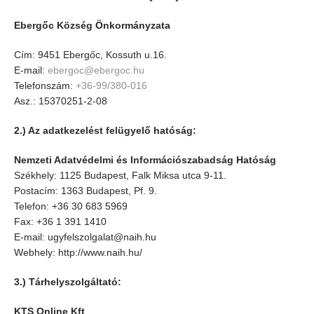
Ebergőc Község Önkormányzata
Cím: 9451 Ebergőc, Kossuth u.16.
E-mail:
ebergoc@ebergoc.hu
Telefonszám:
+36-99/380-016
Asz.: 15370251-2-08
2.) Az adatkezelést felügyelő hatóság:
Nemzeti Adatvédelmi és Információszabadság Hatóság
Székhely: 1125 Budapest, Falk Miksa utca 9-11.
Postacím: 1363 Budapest, Pf. 9.
Telefon: +36 30 683 5969
Fax: +36 1 391 1410
E-mail: ugyfelszolgalat@naih.hu
Webhely: http://www.naih.hu/
3.) Tárhelyszolgáltató:
KTS Online Kft