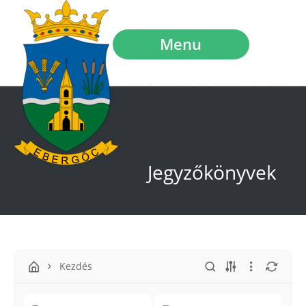
Menu
Jegyzőkönyvek
Kezdés