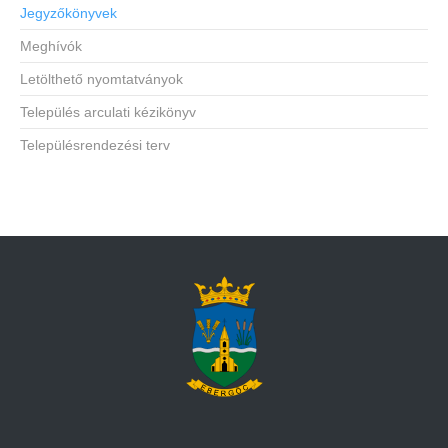
Jegyzőkönyvek
Meghívók
Letölthető nyomtatványok
Település arculati kézikönyv
Településrendezési terv