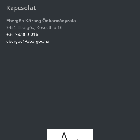
Kapcsolat
Ebergőc Község Önkormányzata
9451 Ebergőc, Kossuth u.16.
+36-99/380-016
ebergoc@ebergoc.hu