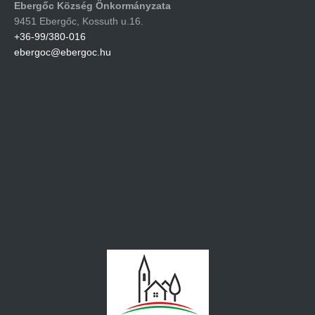
Ebergőc Község Önkormányzata
9451 Ebergőc, Kossuth u.16.
+36-99/380-016
ebergoc@ebergoc.hu