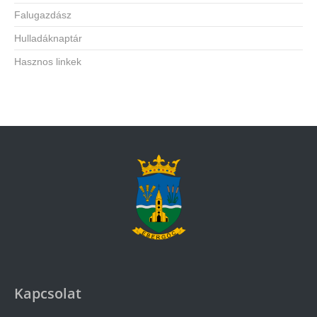
Falugazdász
Hulladáknaptár
Hasznos linkek
Kapcsolat