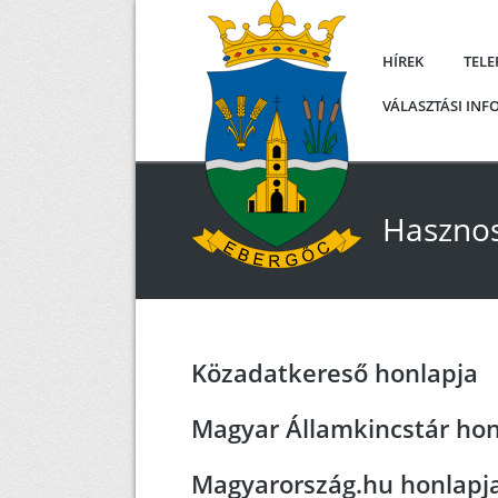
HÍREK
TEL
VÁLASZTÁSI IN
Hasznos
Közadatkereső honlapja
Magyar Államkincstár hon
Magyarország.hu honlapj