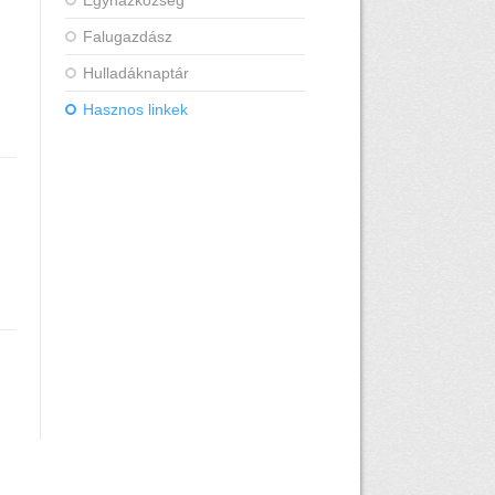
Egyházközség
Falugazdász
Hulladáknaptár
Hasznos linkek