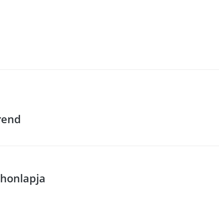
rend
 honlapja