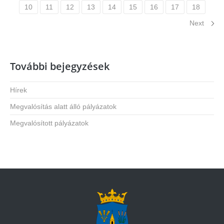
10
11
12
13
14
15
16
17
18
Next
További bejegyzések
Hírek
Megvalósítás alatt álló pályázatok
Megvalósított pályázatok