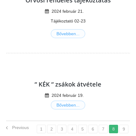
Orvosi rendelés tájékoztatás
2024
február
21
.
Tájékoztató 02-23
Bővebben...
” KÉK ” zsákok átvétele
2024
február
19
.
Bővebben...
Previous
1
2
3
4
5
6
7
8
9