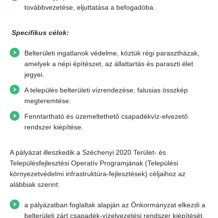
továbbvezetése, eljuttatása a befogadóba.
Specifikus célok:
Belterületi ingatlanok védelme, köztük régi parasztházak,
amelyek a népi építészet, az állattartás és paraszti élet
jegyei.
A település belterületi vízrendezése, falusias összkép
megteremtése.
Fenntartható és üzemeltethető csapadékvíz-elvezető
rendszer kiépítése.
A pályázat illeszkedik a Széchenyi 2020 Terület- és
Településfejlesztési Operatív Programjának (Települési
környezetvédelmi infrastruktúra-fejlesztések) céljaihoz az
alábbiak szerint:
a pályázatban foglaltak alapján az Önkormányzat elkezdi a
belterületi zárt csapadék-vízelvezetési rendszer kiépítését,