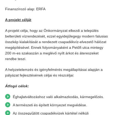
Finanszírozó alap: ERFA
A projekt célját
A projekt célja, hogy az Önkormányzat elkezdi a település
belterületi vízrendezését, ezzel egyidejűlegegy modern falusias
összkép kialakítását a rendezett csapadékvíz-elvezető hálózat
megépítésével. Ennek folyományaként a Petőfi utca mintegy
200 m-es szakaszán a meglévő nyílt árkot és átereszeket
rendbe teszi.
A helyzetelemzés és igényfelmérés megállapításai alapján a
pályázat fejlesztésének céljai és részcéljai:
Átfogó célok:
Éghajlatváltozáshoz való alkalmazkodás, kármegelőzés.
A természeti és épített környezet megvédése.
Az összegyűjtött csapadékvizek kártétel nélküli