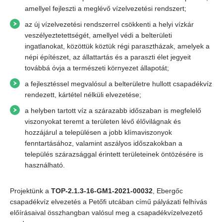
amellyel fejleszti a meglévő vízelvezetési rendszert;
az új vízelvezetési rendszerrel csökkenti a helyi vízkár
veszélyeztetettségét, amellyel védi a belterületi
ingatlanokat, közöttük köztük régi parasztházak, amelyek a
népi építészet, az állattartás és a paraszti élet jegyeit
továbbá óvja a természeti környezet állapotát;
a fejlesztéssel megvalósul a belterületre hullott csapadékvíz
rendezett, kártétel nélküli elvezetése;
a helyben tartott víz a szárazabb időszaban is megfelelő
viszonyokat teremt a területen lévő élővilágnak és
hozzájárul a településen a jobb klímaviszonyok
fenntartásához, valamint aszályos időszakokban a
település szárazsággal érintett területeinek öntözésére is
használható.
Projektünk a
TOP-2.1.3-16-GM1-2021-00032
, Ebergőc
csapadékvíz elvezetés a Petőfi utcában című pályázati felhívás
előírásaival összhangban valósul meg a csapadékvízelvezető