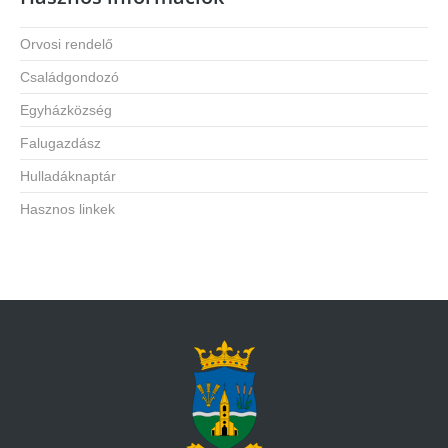
Orvosi rendelő
Családgondozó
Egyházközség
Falugazdász
Hulladáknaptár
Hasznos linkek