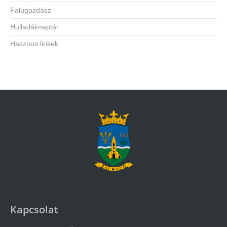
Falugazdász
Hulladáknaptár
Hasznos linkek
Kapcsolat