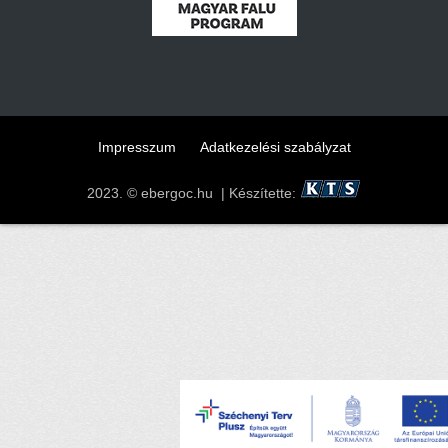
Impresszum
Adatkezelési szabályzat
2023. © ebergoc.hu | Készítette: