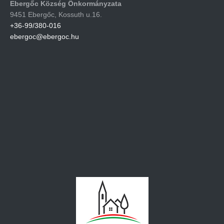
Ebergőc Község Önkormányzata
9451 Ebergőc, Kossuth u.16.
+36-99/380-016
ebergoc@ebergoc.hu