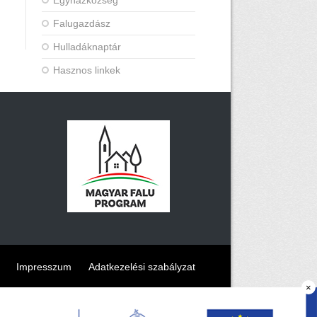
Egyházközség
Falugazdász
Hulladáknaptár
Hasznos linkek
Impresszum
Adatkezelési szabályzat
×