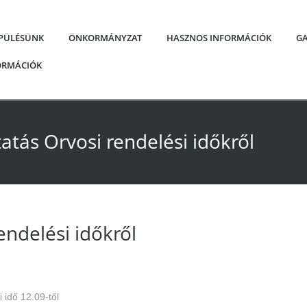
EPÜLÉSÜNK
ÖNKORMÁNYZAT
HASZNOS INFORMÁCIÓK
GA
FORMÁCIÓK
atás Orvosi rendelési időkről
endelési időkről
 idő 12.09-től