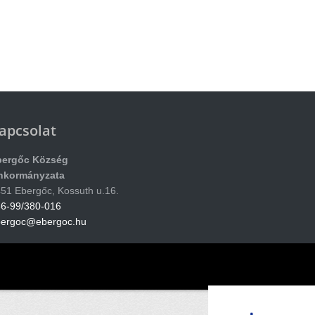
apcsolat
bergőc Község
nkormányzata
51 Ebergőc, Kossuth u.16.
6-99/380-016
bergoc@ebergoc.hu