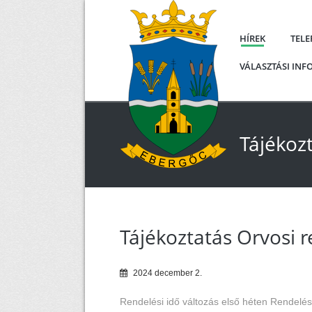
HÍREK
TEL
VÁLASZTÁSI IN
Tájékozt
Tájékoztatás Orvosi r
2024
december
2
.
Rendelési idő változás első héten
Rendelési