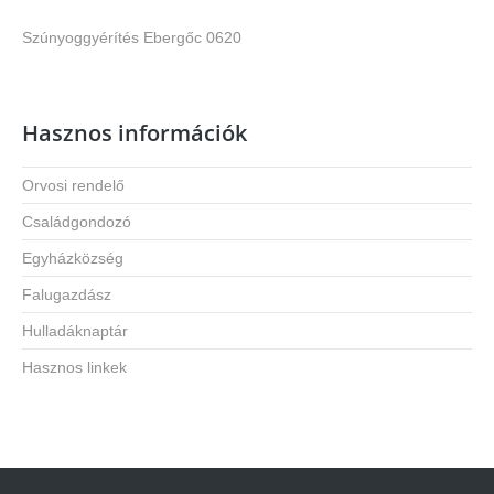
Szúnyoggyérítés Ebergőc 0620
Hasznos információk
Orvosi rendelő
Családgondozó
Egyházközség
Falugazdász
Hulladáknaptár
Hasznos linkek