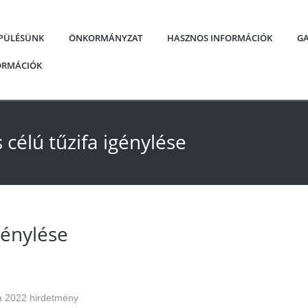
EPÜLÉSÜNK
ÖNKORMÁNYZAT
HASZNOS INFORMÁCIÓK
GA
FORMÁCIÓK
s célú tűzifa igénylése
igénylése
fa 2022 hirdetmény