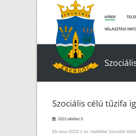
HÍREK
TEL
VÁLASZTÁSI IN
Szociáli
Szociális célú tűzifa 
2022
október
5
.
Eb-szoc-2022 1.sz. melléklet
Szociális tűzi