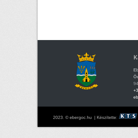
K
E
Ö
94
+3
e
2023. © ebergoc.hu | Készítette: