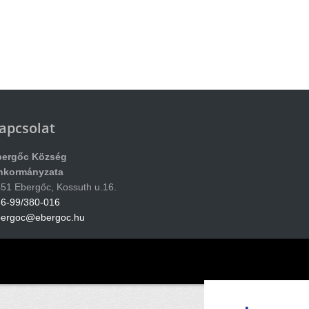
apcsolat
bergőc Község
nkormányzata
51 Ebergőc, Kossuth u.16.
6-99/380-016
bergoc@ebergoc.hu