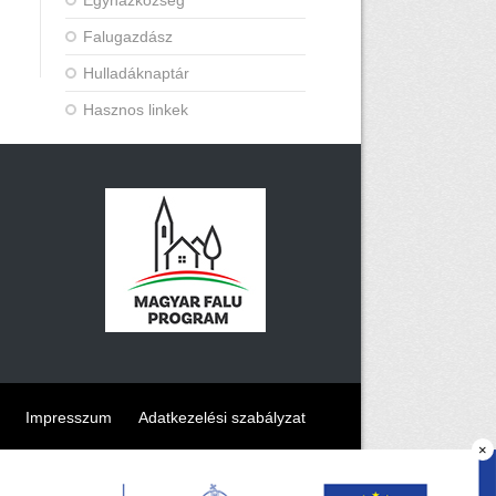
Egyházközség
Falugazdász
Hulladáknaptár
Hasznos linkek
Impresszum
Adatkezelési szabályzat
×