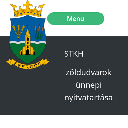
Menu
STKH
zöldudvarok
ünnepi
nyitvatartása