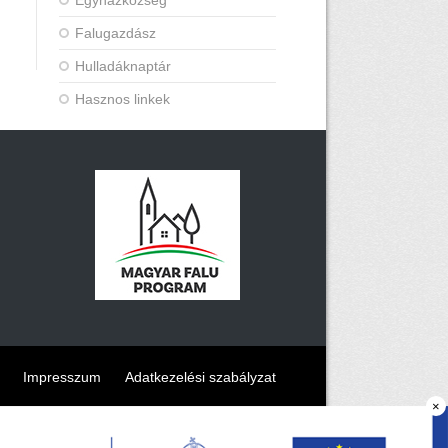
Egyházközség
Falugazdász
Hulladáknaptár
Hasznos linkek
Impresszum
Adatkezelési szabályzat
×