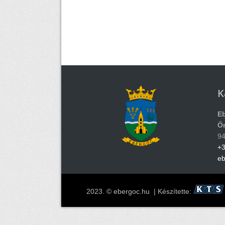
K
E
Ö
94
+3
e
2023. © ebergoc.hu | Készítette: