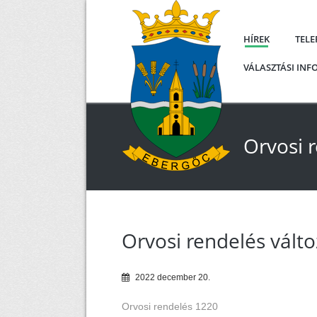
HÍREK
TEL
VÁLASZTÁSI IN
Orvosi 
Orvosi rendelés vált
2022
december
20
.
Orvosi rendelés 1220