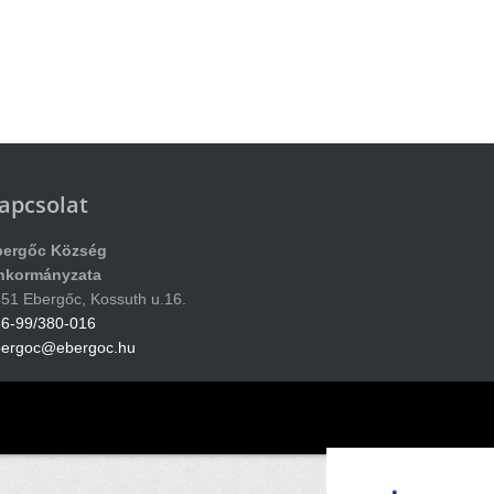
apcsolat
bergőc Község
nkormányzata
51 Ebergőc, Kossuth u.16.
6-99/380-016
bergoc@ebergoc.hu