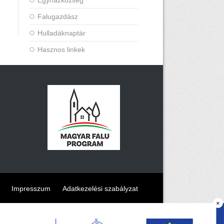
Egyházközség
Falugazdász
Hulladáknaptár
Hasznos linkek
Impresszum
Adatkezelési szabályzat
×