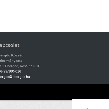
apcsolat
bergőc Község
nkormányzata
51 Ebergőc, Kossuth u.16.
6-99/380-016
bergoc@ebergoc.hu