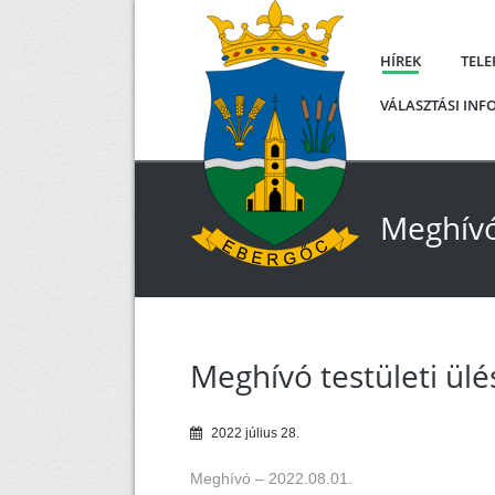
HÍREK
TEL
VÁLASZTÁSI IN
Meghívó 
Meghívó testületi ülé
2022
július
28
.
Meghívó – 2022.08.01.