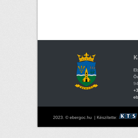
K
E
Ö
94
+3
e
2023. © ebergoc.hu | Készítette: