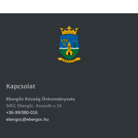
Kapcsolat
Ebergőc Község Önkormányzata
9451 Ebergőc, Kossuth u.16.
+36-99/380-016
ebergoc@ebergoc.hu