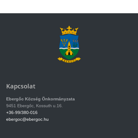
Kapcsolat
Ebergőc Község Önkormányzata
9451 Ebergőc, Kossuth u.16.
+36-99/380-016
ebergoc@ebergoc.hu