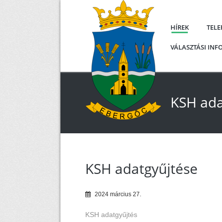
HÍREK
TEL
VÁLASZTÁSI IN
KSH ada
KSH adatgyűjtése
2024
március
27
.
KSH adatgyűjtés