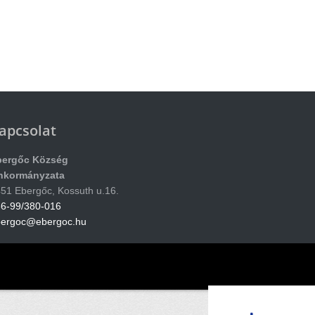
apcsolat
bergőc Község
nkormányzata
51 Ebergőc, Kossuth u.16.
6-99/380-016
bergoc@ebergoc.hu