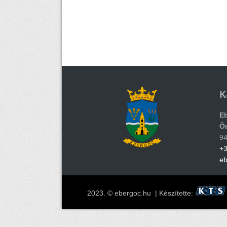
K
E
Ö
94
+3
e
2023. © ebergoc.hu | Készítette: