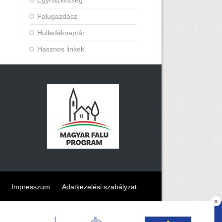
Egyházközség
Falugazdász
Hulladáknaptár
Hasznos linkek
Impresszum
Adatkezelési szabályzat
×