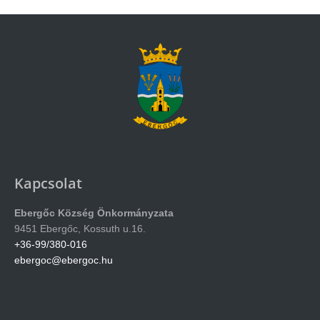
Kapcsolat
Ebergőc Község Önkormányzata
9451 Ebergőc, Kossuth u.16.
+36-99/380-016
ebergoc@ebergoc.hu