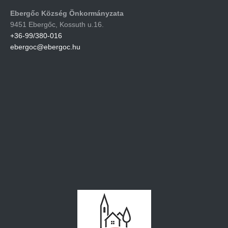
Ebergőc Község Önkormányzata
9451 Ebergőc, Kossuth u.16.
+36-99/380-016
ebergoc@ebergoc.hu