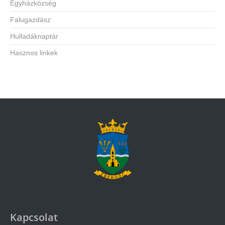
Egyházközség
Falugazdász
Hulladáknaptár
Hasznos linkek
Kapcsolat