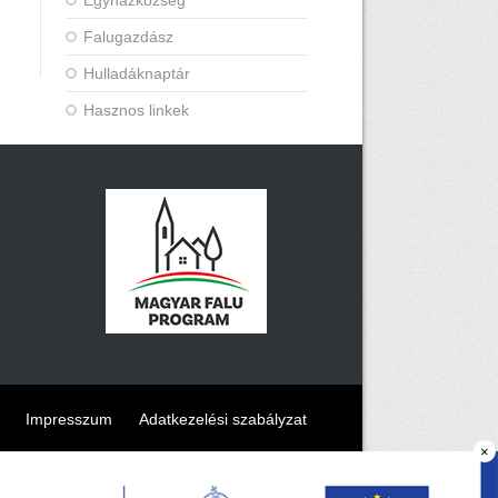
Egyházközség
Falugazdász
Hulladáknaptár
Hasznos linkek
Impresszum
Adatkezelési szabályzat
×