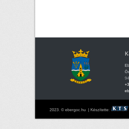
K
E
Ö
94
+3
e
2023. © ebergoc.hu | Készítette: