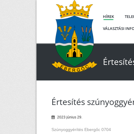
HÍREK
TEL
VÁLASZTÁSI IN
Értesíté
Értesítés szúnyoggyér
2023
június
29
.
Szúnyoggyérítés Ebergőc 0704