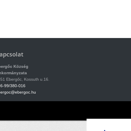
apcsolat
bergőc Község
nkormányzata
51 Ebergőc, Kossuth u.16.
6-99/380-016
bergoc@ebergoc.hu