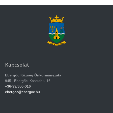
Kapcsolat
Ebergőc Község Önkormányzata
9451 Ebergőc, Kossuth u.16.
+36-99/380-016
ebergoc@ebergoc.hu